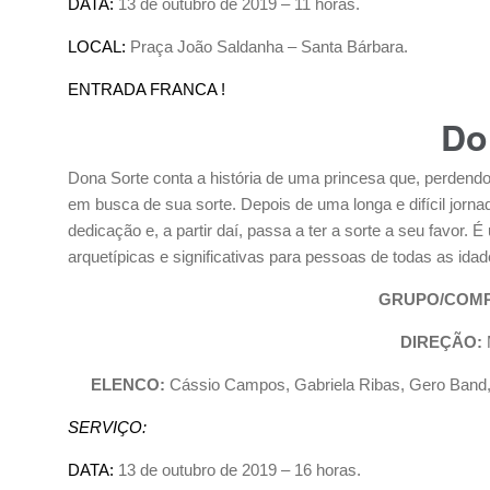
DATA:
13 de outubro de 2019 – 11 horas.
LOCAL:
Praça João Saldanha – Santa Bárbara.
ENTRADA FRANCA !
Do
Dona Sorte conta a história de uma princesa que, perdendo 
em busca de sua sorte. Depois de uma longa e difícil jorna
dedicação e, a partir daí, passa a ter a sorte a seu favor. 
arquetípicas e significativas para pessoas de todas as idad
GRUPO/COMP
DIREÇÃO:
M
ELENCO:
Cássio Campos, Gabriela Ribas, Gero Band, J
SERVIÇO:
DATA:
13 de outubro de 2019 – 16 horas.