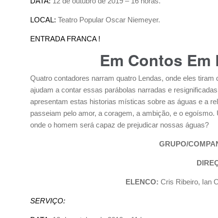
DATA:
12 de outubro de 2019 – 16 horas.
LOCAL:
Teatro Popular Oscar Niemeyer.
ENTRADA FRANCA !
Em Contos Em 
Quatro contadores narram quatro Lendas, onde eles tiram 
ajudam a contar essas parábolas narradas e resignificadas 
apresentam estas historias místicas sobre as águas e a re
passeiam pelo amor, a coragem, a ambição, e o egoísmo.
onde o homem será capaz de prejudicar nossas águas?
GRUPO/COMPAN
DIRE
ELENCO:
Cris Ribeiro, Ian 
SERVIÇO: