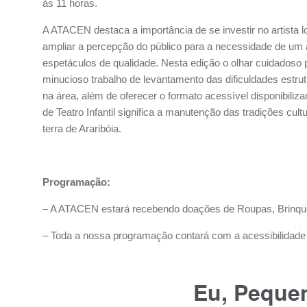
às 11 horas.
A ATACEN destaca a importância de se investir no artista 
ampliar a percepção do público para a necessidade de um
espetáculos de qualidade. Nesta edição o olhar cuidadoso p
minucioso trabalho de levantamento das dificuldades estrut
na área, além de oferecer o formato acessível disponibiliz
de Teatro Infantil significa a manutenção das tradições cult
terra de Araribóia.
Programação:
– A ATACEN estará recebendo doações de Roupas, Brinque
– Toda a nossa programação contará com a acessibilidade d
Eu, Pequen