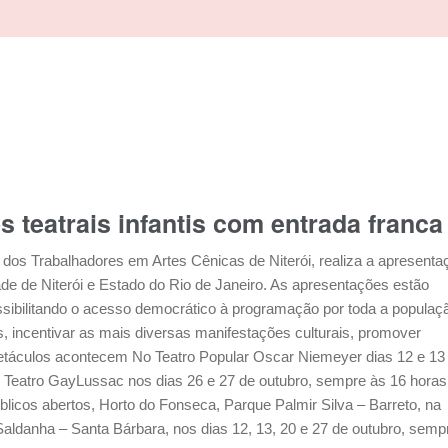
teatrais infantis com entrada franca
o dos Trabalhadores em Artes Cênicas de Niterói, realiza a apresenta
de de Niterói e Estado do Rio de Janeiro. As apresentações estão
 possibilitando o acesso democrático à programação por toda a populaç
s, incentivar as mais diversas manifestações culturais, promover
spetáculos acontecem No Teatro Popular Oscar Niemeyer dias 12 e 13
o Teatro GayLussac nos dias 26 e 27 de outubro, sempre às 16 horas
cos abertos, Horto do Fonseca, Parque Palmir Silva – Barreto, na
ldanha – Santa Bárbara, nos dias 12, 13, 20 e 27 de outubro, semp