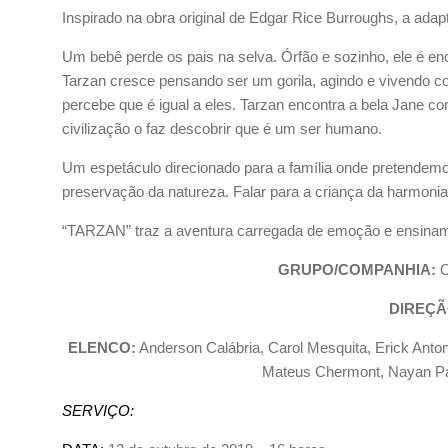
Inspirado na obra original de Edgar Rice Burroughs, a ad
Um bebê perde os pais na selva. Órfão e sozinho, ele é enc
Tarzan cresce pensando ser um gorila, agindo e vivendo c
percebe que é igual a eles. Tarzan encontra a bela Jane co
civilização o faz descobrir que é um ser humano.
Um espetáculo direcionado para a família onde pretendemo
preservação da natureza. Falar para a criança da harmonia e
“TARZAN” traz a aventura carregada de emoção e ensinam
GRUPO/COMPANHIA:
O
DIREÇÃ
ELENCO:
Anderson Calábria, Carol Mesquita, Erick Anton
Mateus Chermont, Nayan Pa
SERVIÇO: