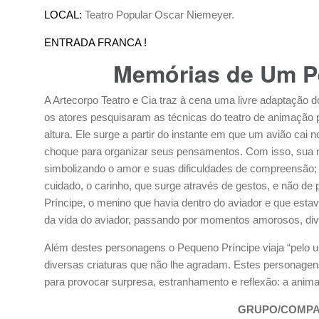
LOCAL:
Teatro Popular Oscar Niemeyer.
ENTRADA FRANCA !
Memórias de Um P
A Artecorpo Teatro e Cia traz à cena uma livre adaptação d
os atores pesquisaram as técnicas do teatro de animação 
altura. Ele surge a partir do instante em que um avião ca
choque para organizar seus pensamentos. Com isso, sua m
simbolizando o amor e suas dificuldades de compreensão; 
cuidado, o carinho, que surge através de gestos, e não de
Príncipe, o menino que havia dentro do aviador e que estav
da vida do aviador, passando por momentos amorosos, div
Além destes personagens o Pequeno Príncipe viaja “pelo u
diversas criaturas que não lhe agradam. Estes personagens 
para provocar surpresa, estranhamento e reflexão: a ani
GRUPO/COMPA