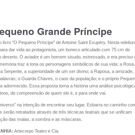
equeno Grande Príncipe
o livro “O Pequeno Príncipe” de Antoine Saint Exupèry. Nesta releitur
para dar vida ao protagonista, um boneco articulado com 75 cm de
i no deserto. O aviador é um homem sisudo, estressado, e era preciso
emória traz à tona os personagens simbólicos de sua vida: a Rosa,
a Serpente, a superioridade de um ser divino; a Raposa, a amizade,
 palavras; o Guarda Chaves, o caos da população; e o próprio Peque
a adormecido. Essa proposta torna a história uma análise psicológic
inos, de compreensão de quem ele é, e para onde vai.
niverso” na intenção de encontrar seu lugar. Esbarra no caminho co
serão retratados através de três técnicas teatrais que se unificam
mação das malas, a sombra e as máscaras.
NHIA:
Artecorpo Teatro e Cia.