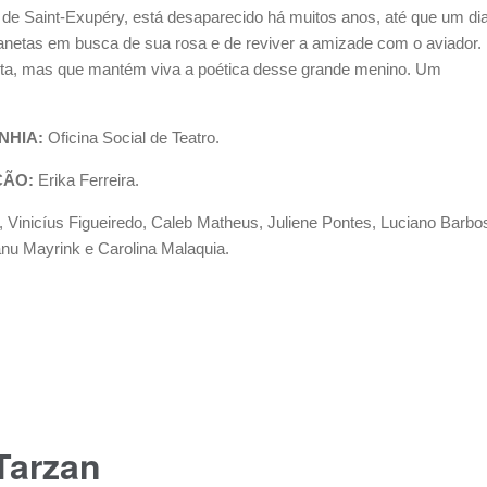
de Saint-Exupéry, está desaparecido há muitos anos, até que um di
planetas em busca de sua rosa e de reviver a amizade com o aviador.
ita, mas que mantém viva a poética desse grande menino. Um
HIA:
Oficina Social de Teatro.
ÇÃO:
Erika Ferreira.
 Vinicíus Figueiredo, Caleb Matheus, Juliene Pontes, Luciano Barbo
u Mayrink e Carolina Malaquia.
Tarzan