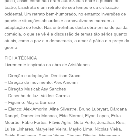
palco, assim como não eram autorizadas entre o público do
teatro, Lisístrata é um retrato de seu tempo e da civilização
ocidental. Um retrato bem-humorado, no entanto: inversões de
papéis e situações absurdas e carnavalizadas marcam a
adaptação do texto. Nas entrelinhas desta obra-prima do pai da
comédia, o que se vê é a discussão de temas tão sérios quanto
atuais, como a paz e a democracia, o amor à pátria e o preço da
guerra.
FICHA TÉCNICA
Livremente inspirada na obra de Aristófanes
– Direção e adaptação: Denilson Graco
– Direção de movimento: Alex Amorim
– Direção Musical: Asy Sanches
– Desenho de luz: Valdeci Correia
– Figurino: Mayra Barroso
– Elenco: Alex Amorim, Aline Silvestre, Bruno Lubryart, Dárdana
Rangel, Domenico Monaco, Elda Storani, Elyan Lopes, Erika
Mourão, Fábio Fortes, Flávio Agilis, Guto Porto, Jonathas Reis,
Luísa Linhares, Maryellen Vieira, Mayko Lima, Nicolas Vieira,
Pablo Sant’anna, Regina Viana, Thuane Ribeiro, Wemerson